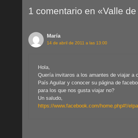
1 comentario en «Valle de 
María
14 de abril de 2011 a las 13:00
Hola,
Quería invitaros a los amantes de viajar a 
País Aguilar y conocer su página de facebo
para los que nos gusta viajar no?
Un saludo,
https://www.facebook.com/home.php#!/elpai