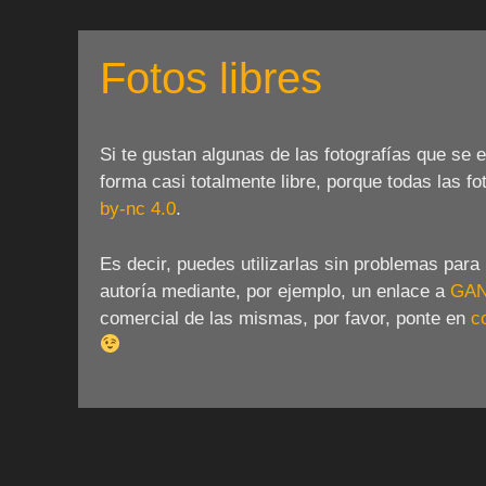
Fotos libres
Si te gustan algunas de las fotografías que se
forma casi totalmente libre, porque todas las fo
by-nc 4.0
.
Es decir, puedes utilizarlas sin problemas par
autoría mediante, por ejemplo, un enlace a
GA
comercial de las mismas, por favor, ponte en
c