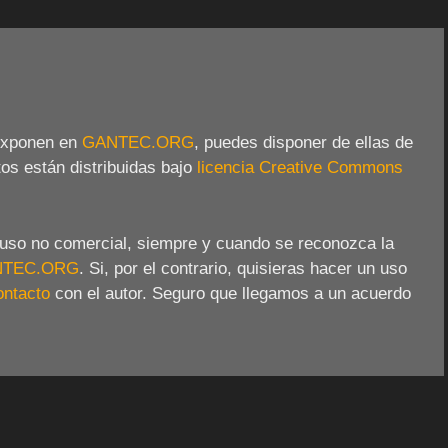
 exponen en
GANTEC.ORG
, puedes disponer de ellas de
tos están distribuidas bajo
licencia Creative Commons
a uso no comercial, siempre y cuando se reconozca la
NTEC.ORG
. Si, por el contrario, quisieras hacer un uso
ontacto
con el autor. Seguro que llegamos a un acuerdo