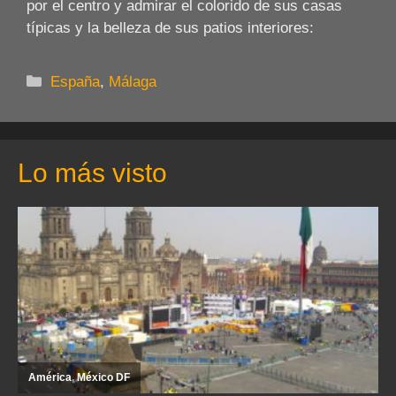
por el centro y admirar el colorido de sus casas
típicas y la belleza de sus patios interiores:
Categorías
España
,
Málaga
Lo más visto