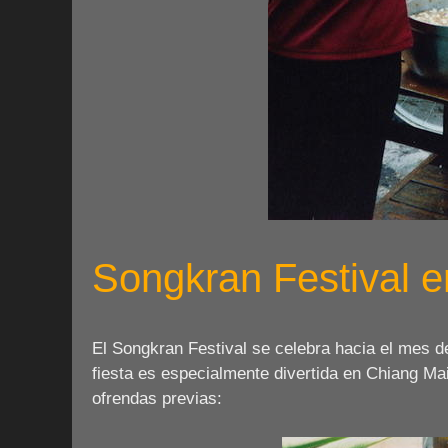
Songkran Festival 
El Songkran Festival se celebra hacia el mes d
fiesta es especialmente divertida en Chiang Mai
ofrendas previas: